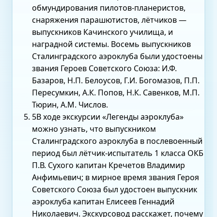
обмундирования пилотов-планеристов,
снаряжения парашютистов, лётчиков —
выпускников Качинского училища, и
наградной системы. Восемь выпускников
Сталинградского аэроклуба были удостоены
звания Героев Советского Союза: И.Ф.
Базаров, Н.П. Белоусов, Г.И. Богомазов, П.П.
Пересумкин, А.К. Попов, Н.К. Савенков, М.П.
Тюрин, А.М. Числов.
5
В ходе экскурсии «Легенды аэроклуба»
можно узнать, что выпускником
Сталинградского аэроклуба в послевоенный
период был лётчик-испытатель 1 класса ОКБ
П.В. Сухого капитан Кречетов Владимир
Анфимьевич; в мирное время звания Героя
Советского Союза был удостоен выпускник
аэроклуба капитан Елисеев Геннадий
Николаевич. Экскурсовод расскажет, почему