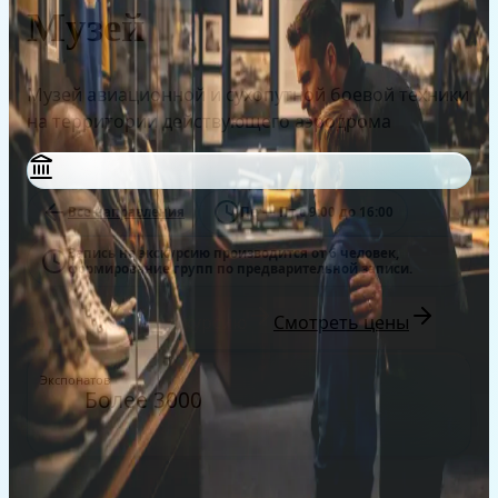
Музей
Музей авиационной и сухопутной боевой техники
на территории действующего аэродрома
Все направления
Пн — Пт с 9:00 до 16:00
Запись на экскурсию производится от 6 человек,
формирование групп по предварительной записи.
Записаться на экскурсию
Смотреть цены
Экспонатов
Более 3000